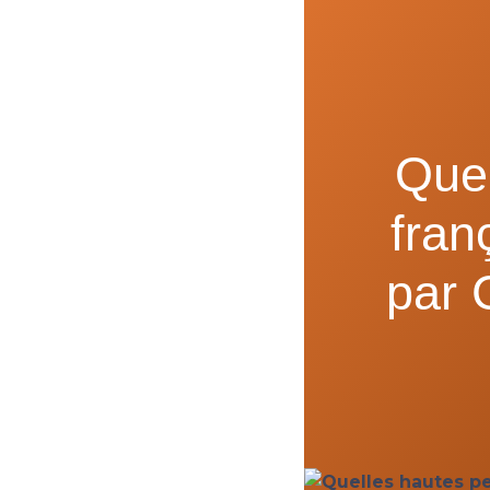
Quel
fran
par 