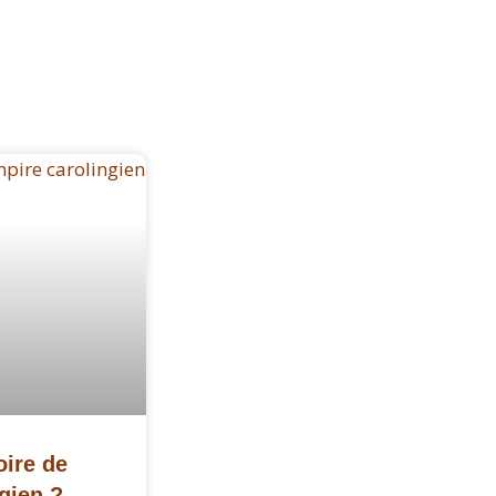
oire de
gien ?