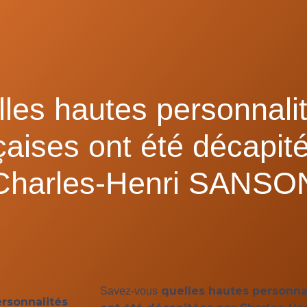
les hautes personnali
çaises ont été décapit
Charles-Henri SANSO
quelles hautes personnal
Savez-vous