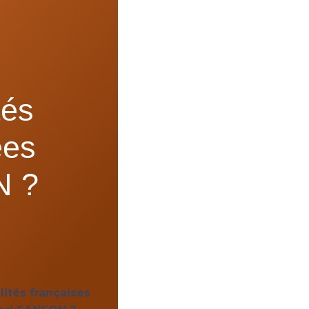
tés
ées
N ?
ités françaises