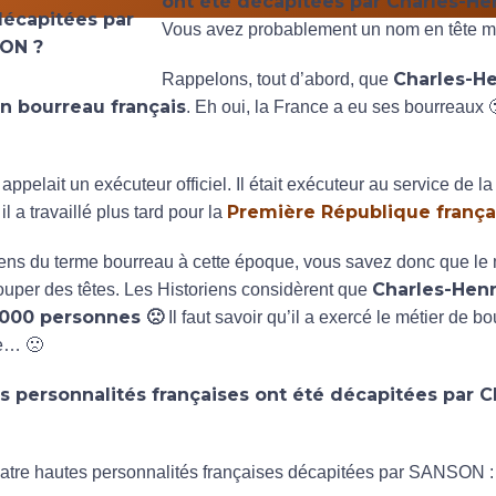
ont été décapitées par Charles-He
Vous avez probablement un nom en tête ma
Charles-H
Rappelons, tout d’abord, que
un bourreau français
. Eh oui, la France a eu ses bourreaux
pelait un exécuteur officiel. Il était exécuteur au service de la
Première République frança
l a travaillé plus tard pour la
ens du terme bourreau à cette époque, vous savez donc que le 
Charles-Hen
uper des têtes. Les Historiens considèrent que
 000 personnes 🙁
Il faut savoir qu’il a exercé le métier de 
le… 🙁
s personnalités françaises ont été décapitées par C
uatre hautes personnalités françaises décapitées par SANSON :