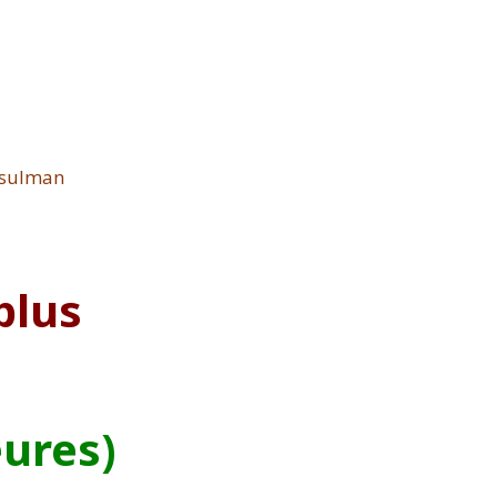
plus
eures)