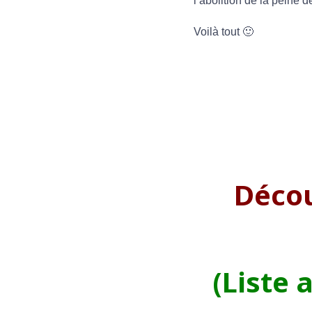
l’abolition de la peine 
Voilà tout 🙂
Décou
(Liste 