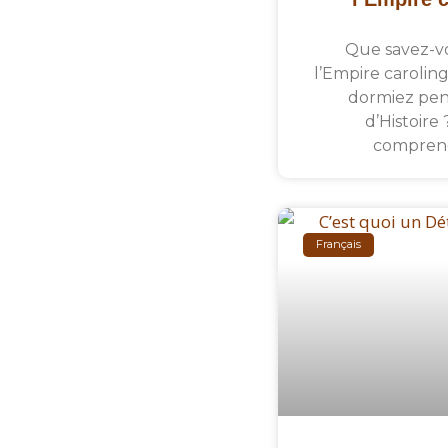
Que savez-vo
l’Empire caroling
dormiez pen
d’Histoire
comprend
Français