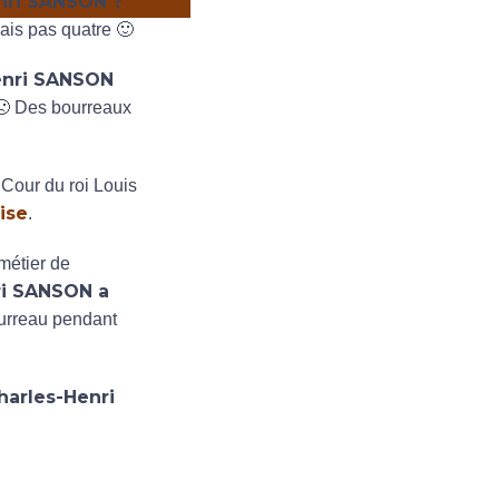
nri SANSON ?
is pas quatre 🙂
enri SANSON
 🙁 Des bourreaux
 Cour du roi Louis
ise
.
métier de
ri SANSON a
bourreau pendant
harles-Henri