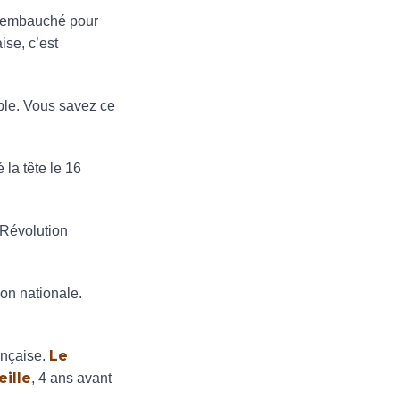
it embauché pour
ise, c’est
ple. Vous savez ce
la tête le 16
 Révolution
on nationale.
Le
ançaise.
ille
, 4 ans avant