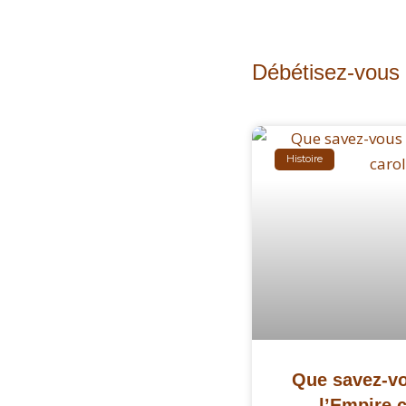
Débétisez-vous p
Histoire
Que savez-vou
l’Empire c