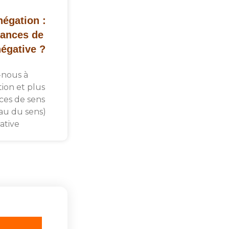
négation :
uances de
négative ?
-nous à
tion et plus
es de sens
eau du sens)
ative