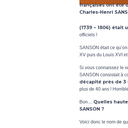
(1739 – 1806) était 
officiels !
SANSON était ce qu’on ap
XV puis du Louis XVI et i
Si vous connaissez le s
SANSON consistait à co
décapité près de 3
plus de 40 ans ! Horrib
Quelles haute
Bon…
SANSON ?
Voici donc le nom de q