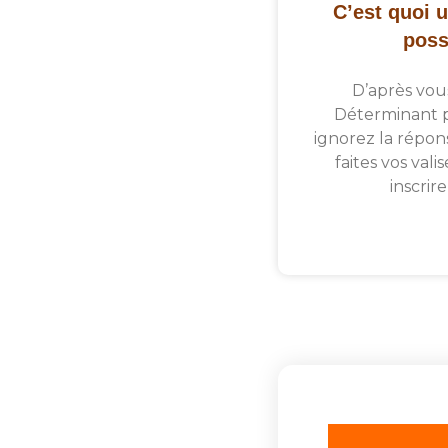
C’est quoi 
poss
D’après vous
Déterminant po
ignorez la répon
faites vos vali
inscrir