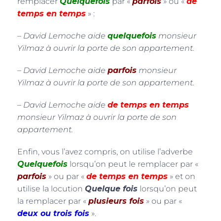
remplacer
Quelquefois
par «
parfois
» ou «
de
temps en temps
» :
– David Lemoche aide
quelquefois
monsieur
Yilmaz à ouvrir la porte de son appartement.
– David Lemoche aide
parfois
monsieur
Yilmaz à ouvrir la porte de son appartement.
– David Lemoche aide
de temps en temps
monsieur Yilmaz à ouvrir la porte de son
appartement.
Enfin, vous l’avez compris, on utilise l’adverbe
Quelquefois
lorsqu’on peut le remplacer par «
parfois
» ou par «
de temps en temps
» et on
utilise la locution
Quelque fois
lorsqu’on peut
la remplacer par «
plusieurs fois
» ou par «
deux ou trois fois
».