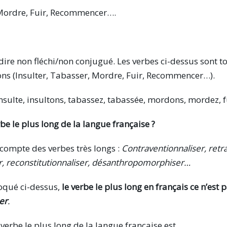
 Mordre, Fuir, Recommencer….
-dire non fléchi/non conjugué. Les verbes ci-dessus sont tou
ons (Insulter, Tabasser, Mordre, Fuir, Recommencer…).
insulte, insultons, tabassez, tabassée, mordons, mordez, f
rbe le plus long de la langue française ?
compte des verbes très longs :
Contraventionnaliser, retr
r, reconstitutionnaliser, désanthropomorphiser…
qué ci-dessus,
le verbe le plus long en français ce n’est 
er
.
verbe le plus long de la langue française est