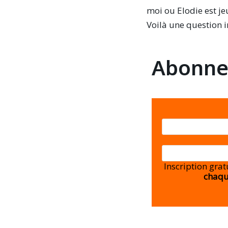
moi ou Elodie est je
Voilà une question 
Abonnez
Inscription gra
chaqu