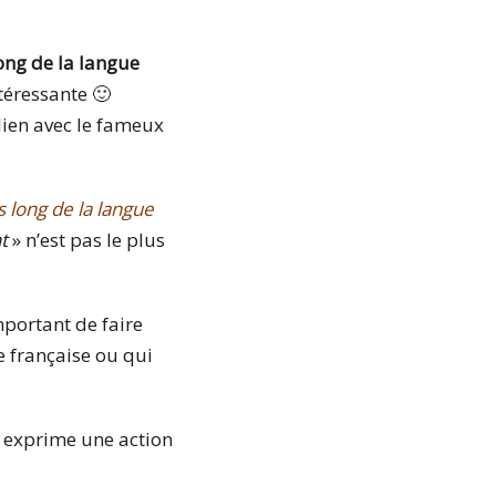
long de la langue
téressante 🙂
lien avec le fameux
s long de la langue
t
» n’est pas le plus
mportant de faire
e française ou qui
i exprime une action