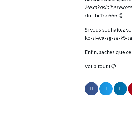
Hexakosioihexekont
du chiffre 666 🙂
Si vous souhaitez vo
ko-zi-wa-ɛg-zə-kɔ̃-t
Enfin, sachez que ce
Voilà tout ! 😉