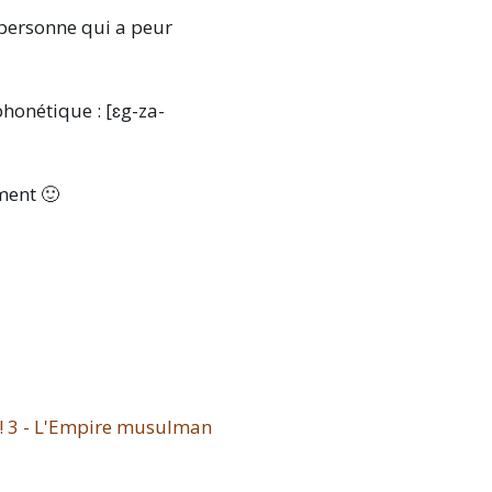
e personne qui a peur
phonétique : [ɛg-za-
ment 🙂