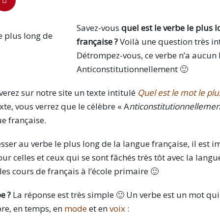
Savez-vous
quel est le verbe le plus 
française ?
Voilà une question très in
Détrompez-vous, ce verbe n’a aucun 
Anticonstitutionnellement 🙂
verez sur notre site un texte intitulé
Quel est le mot le plu
exte, vous verrez que le célèbre « A
nticonstitutionnellemen
e française.
sser au verbe le plus long de la langue française, il est i
r celles et ceux qui se sont fâchés très tôt avec la langu
s cours de français à l’école primaire 🙂
e ?
La réponse est très simple 🙂 Un verbe est un mot qu
bre, en temps, en
mode
et en
voix
: