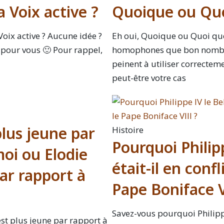
a Voix active ?
Quoique ou Quo
 Voix active ? Aucune idée ?
Eh oui, Quoique ou Quoi que
t pour vous 🙂 Pour rappel,
homophones que bon nombr
peinent à utiliser correctemen
peut-être votre cas
plus jeune par
Histoire
Pourquoi Philipp
oi ou Elodie
était-il en confl
ar rapport à
Pape Boniface V
Savez-vous pourquoi Philippe 
est plus jeune par rapport à