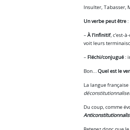
Insulter, Tabasser,
Un verbe peut être
:
–
À l’infinitif
, c’est-à
voit leurs terminais
–
Fléchi/conjugué
: 
Bon…
Quel est le ve
La langue française 
déconstitutionnalise
Du coup, comme évo
Anticonstitutionnalis
Retenez donc que le 