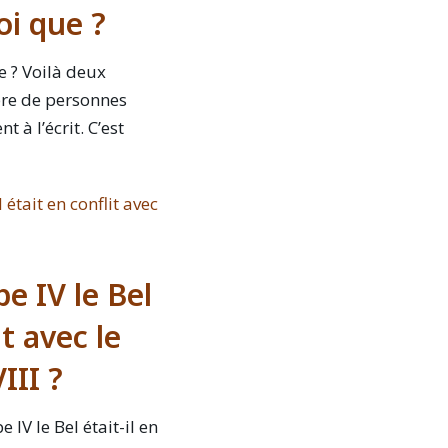
i que ?
 ? Voilà deux
e de personnes
t à l’écrit. C’est
e IV le Bel
it avec le
III ?
IV le Bel était-il en