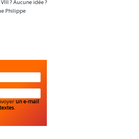
 VIII ? Aucune idée ?
ue Philippe
envoyer
un e-mail
textes
.