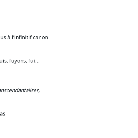
s à l’infinitif car on
uis, fuyons, fui…
anscendantaliser,
pas