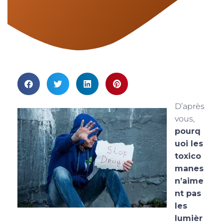
D’après
vous,
pourq
uoi les
toxico
manes
n’aime
nt pas
les
lumièr