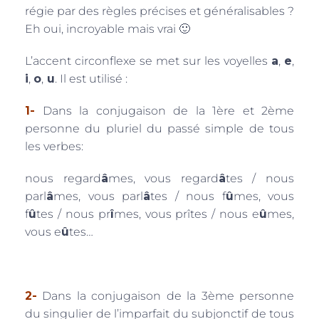
régie par des règles précises et généralisables ?
Eh oui, incroyable mais vrai 🙂
L’accent circonflexe se met sur les voyelles
a
,
e
,
i
,
o
,
u
. Il est utilisé :
1-
Dans la conjugaison de la 1ère et 2ème
personne du pluriel du passé simple de tous
les verbes:
nous regard
â
mes, vous regard
â
tes / nous
parl
â
mes, vous parl
â
tes / nous f
û
mes, vous
f
û
tes / nous pr
î
mes, vous prîtes / nous e
û
mes,
vous e
û
tes…
2-
Dans la conjugaison de la 3ème personne
du singulier de l’imparfait du subjonctif de tous