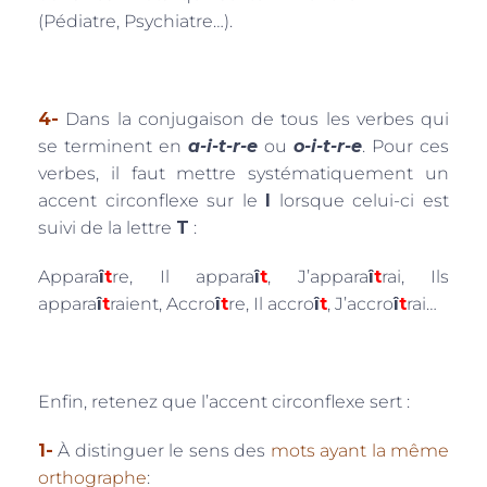
(Pédiatre, Psychiatre…).
4-
Dans la conjugaison de tous les verbes qui
se terminent en
a-i-t-r-e
ou
o-i-t-r-e
. Pour ces
verbes, il faut mettre systématiquement un
accent circonflexe sur le
I
lorsque celui-ci est
suivi de la lettre
T
:
Appara
î
t
re, Il appara
î
t
, J’appara
î
t
rai, Ils
appara
î
t
raient, Accro
î
t
re, Il accro
î
t
, J’accro
î
t
rai…
Enfin, retenez que l’accent circonflexe sert :
1-
À distinguer le sens des
mots ayant la même
orthographe
: