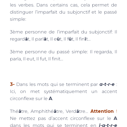
les verbes. Dans certains cas, cela permet de
distinguer l’imparfait du subjonctif et le passé
simple:
3ème personne de l’imparfait du subjonctif: Il
regard
â
t, Il parl
â
t, Il e
û
t, Il f
û
t, Il fin
î
t…
3ème personne du passé simple: Il regarda, Il
parla, Il eut, Il fut, Il finit…
3-
Dans les mots qui se terminent par
a-t-r-e
:
Ici, on met systématiquement un accent
circonflexe sur le
A
.
Thé
â
tre, Amphithé
â
tre, Verd
â
tre…
Attention
!
Ne mettez pas d’accent circonflexe sur le
A
dans les mots qui se terminent en
i-a-t-r-e