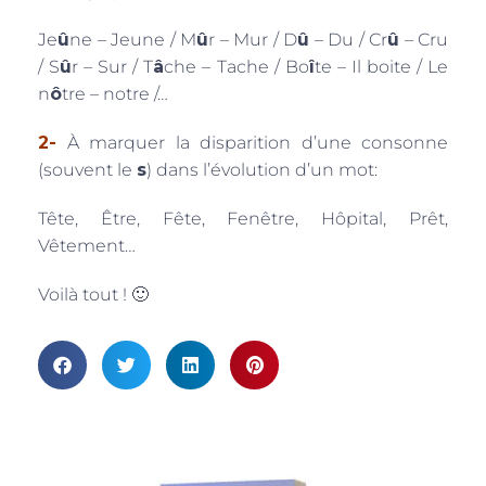
Je
û
ne – Jeune / M
û
r – Mur / D
û
– Du / Cr
û
– Cru
/ S
û
r – Sur / T
â
che – Tache / Bo
î
te – Il boite / Le
n
ô
tre – notre /…
2-
À marquer la disparition d’une consonne
(souvent le
s
) dans l’évolution d’un mot:
Tête, Être, Fête, Fenêtre, Hôpital, Prêt,
Vêtement…
Voilà tout ! 🙂