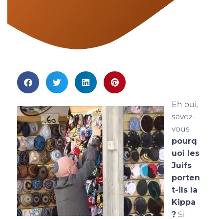
Eh oui,
savez-
vous
pourq
uoi les
Juifs
porten
t-ils la
Kippa
?
Si