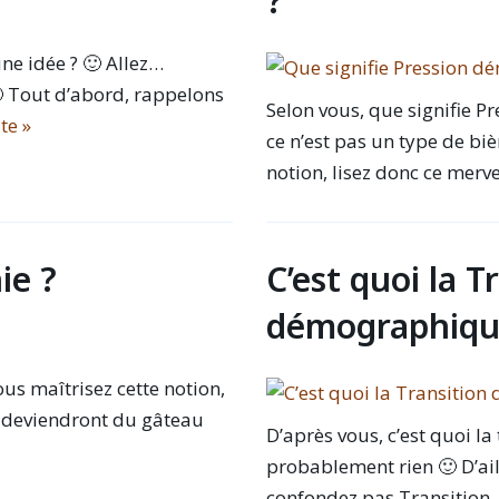
?
ne idée ? 🙂 Allez…
🙂 Tout d’abord, rappelons
Selon vous, que signifie 
ite »
ce n’est pas un type de b
notion, lisez donc ce merv
ie ?
C’est quoi la T
démographiqu
ous maîtrisez cette notion,
 deviendront du gâteau
D’après vous, c’est quoi l
probablement rien 🙂 D’ail
confondez pas Transitio