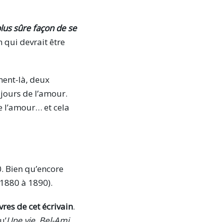
plus sûre façon de se
n qui devrait être
ment-là, deux
ujours de l’amour.
e l’amour… et cela
. Bien qu’encore
1880 à 1890).
res de cet écrivain
.
u’
Une vie
,
Bel-Ami
,