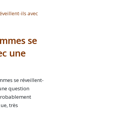
ommes se
vec une
mes se réveillent-
 une question
 probablement
ue, très