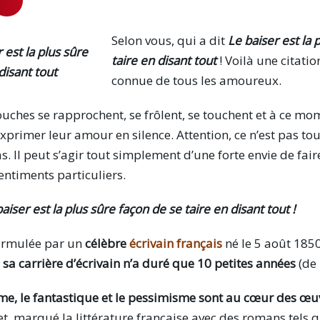
Selon vous, qui a dit
Le baiser est la 
taire en disant tout
! Voilà une citatio
connue de tous les amoureux.
uches se rapprochent, se frôlent, se touchent et à ce mo
xprimer leur amour en silence. Attention, ce n’est pas to
 Il peut s’agir tout simplement d’une forte envie de fair
sentiments particuliers.
aiser est la plus sûre façon de se taire en disant tout
!
formulée par un
célèbre
écrivain français
né le 5 août 1850
,
sa carrière d’écrivain n’a duré que 10 petites années
(de 
sme, le fantastique et le pessimisme sont au cœur des œuv
fet, marqué la littérature française avec des romans tels q