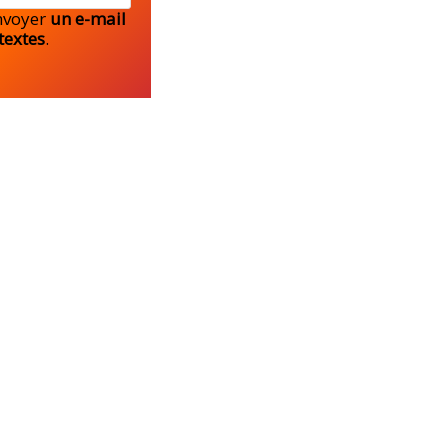
envoyer
un e-mail
textes
.