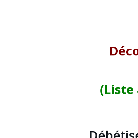
Déco
(Liste
Débétise