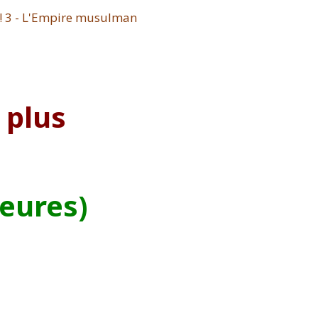
 plus
heures)