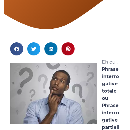
Eh oui,
Phrase
interro
gative
totale
ou
Phrase
interro
gative
partiell