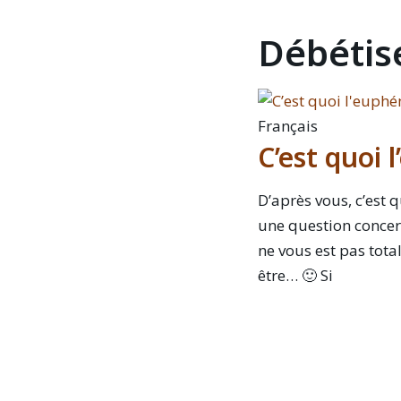
Débétise
Français
C’est quoi
D’après vous, c’est 
une question concern
ne vous est pas tota
être… 🙂 Si