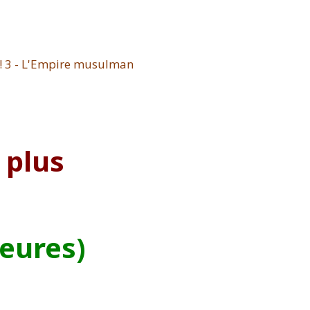
 plus
heures)