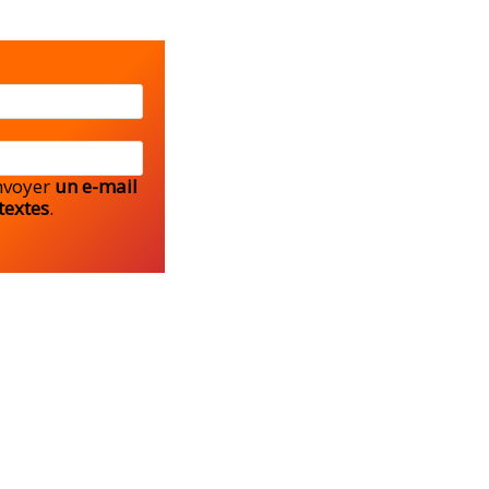
envoyer
un e-mail
textes
.