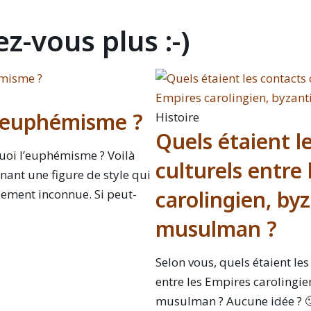
z-vous plus :-)
 l’euphémisme ?
Histoire
Quels étaient l
quoi l’euphémisme ? Voilà
culturels entre
ant une figure de style qui
carolingien, by
lement inconnue. Si peut-
musulman ?
Selon vous, quels étaient les
entre les Empires carolingie
musulman ? Aucune idée ? 🙂